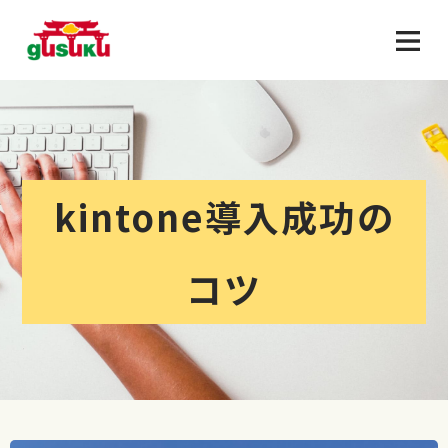
kintone導入成功の
コツ