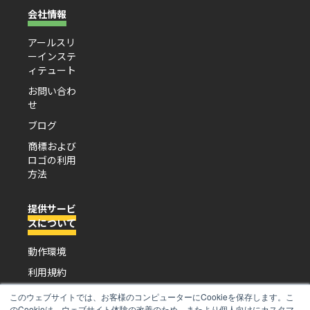
会社情報
アールスリ
ーインステ
ィテュート
お問い合わ
せ
ブログ
商標および
ロゴの利用
方法
提供サービ
スについて
動作環境
利用規約
プライバシ
このウェブサイトでは、お客様のコンピューターにCookieを保存します。こ
ーポリシー
のCookieは、ウェブサイト体験の改善のため、またより個人向けにカスタマ