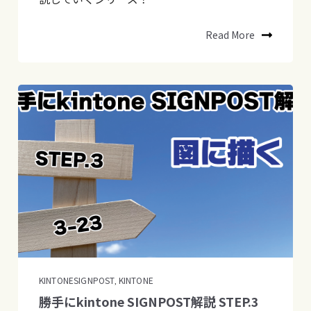
Read More
KINTONESIGNPOST
KINTONE
,
勝手にkintone SIGNPOST解説 STEP.3