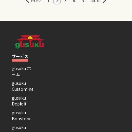
Prev
1
2
3
4
5
Next
サービス
gusuku ホ
ーム
gusuku
Customine
gusuku
Deploit
gusuku
Boostone
gusuku