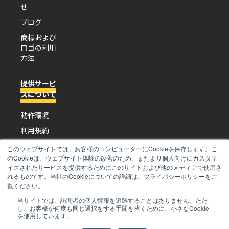
せ
ブログ
商標および
ロゴの利用
方法
提供サービ
スについて
動作環境
利用規約
プライバシ
このウェブサイトでは、お客様のコンピューターにCookieを保存します。こ
ーポリシー
のCookieは、ウェブサイト体験の改善のため、またより個人向けにカスタマ
イズされたサービスを提供するためにこのサイトおよび他のメディアで使用さ
特定商取引
れるものです。当社のCookieについての詳細は、プライバシーポリシーをご
法に基づく
覧ください。
表示
当サイトでは、訪問者の個人情報を追跡することはありません。ただ
し、お客様が何度も同じ選択をする手間を省くために、小さなCookie
を使用しています。