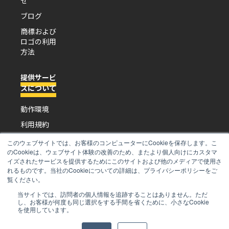
せ
ブログ
商標および
ロゴの利用
方法
提供サービ
スについて
動作環境
利用規約
プライバシ
このウェブサイトでは、お客様のコンピューターにCookieを保存します。こ
ーポリシー
のCookieは、ウェブサイト体験の改善のため、またより個人向けにカスタマ
イズされたサービスを提供するためにこのサイトおよび他のメディアで使用さ
特定商取引
れるものです。当社のCookieについての詳細は、プライバシーポリシーをご
法に基づく
覧ください。
表示
当サイトでは、訪問者の個人情報を追跡することはありません。ただ
し、お客様が何度も同じ選択をする手間を省くために、小さなCookie
を使用しています。
Copyright © R3 Institute. All Rights Reserved