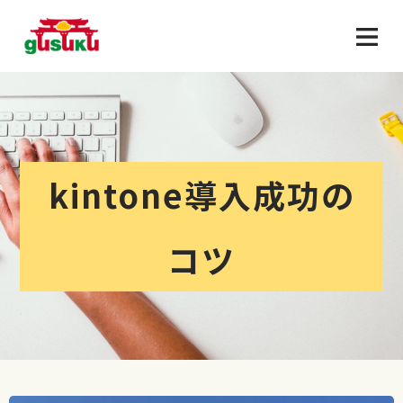
kintone導入成功の
コツ