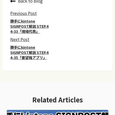
Back to Blog
Previous Post
勝手にkintone
SIGNPOST解説 STEP.4
4-33「現場代表」
Next Post
勝手にkintone
SIGNPOST解説 STEP.4
4-35「要望箱アプリ」
Related Articles