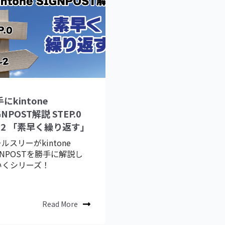
にkintone
GNPOST解説 STEP.0
-02 「素早く繰り返す」
ルスリーがkintone
GNPOSTを勝手に解説し
いくシリーズ！
Read More