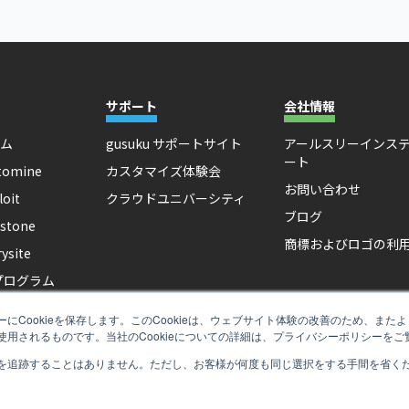
サポート
会社情報
ーム
gusuku サポートサイト
アールスリーインス
ート
tomine
カスタマイズ体験会
お問い合わせ
loit
クラウドユニバーシティ
ブログ
stone
商標およびロゴの利
ysite
プログラム
活用コラム
にCookieを保存します。このCookieは、ウェブサイト体験の改善のため、ま
stomine 活用応援
用されるものです。当社のCookieについての詳細は、プライバシーポリシーをご
を追跡することはありません。ただし、お客様が何度も同じ選択をする手間を省くため