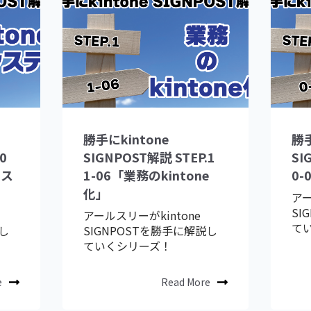
勝手にkintone
勝手
0
SIGNPOST解説 STEP.1
SI
シス
1-06「業務のkintone
0
化」
アー
SI
アールスリーがkintone
て
説し
SIGNPOSTを勝手に解説し
ていくシリーズ！
e
Read More