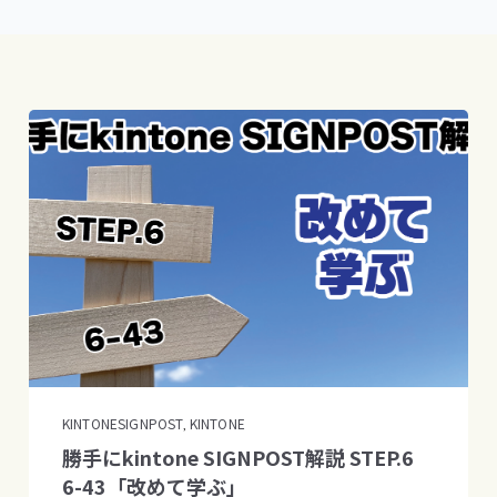
KINTONESIGNPOST
KINTONE
,
勝手にkintone SIGNPOST解説 STEP.6
6-43「改めて学ぶ」