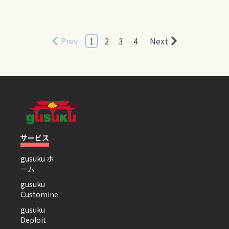
Prev
1
2
3
4
Next
サービス
gusuku ホ
ーム
gusuku
Customine
gusuku
Deploit